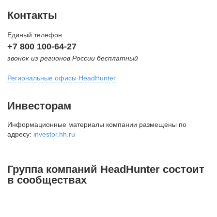
Контакты
Единый телефон
+7 800 100-64-27
звонок из регионов России бесплатный
Региональные офисы HeadHunter
Москва
Инвесторам
внутригородская территория
Информационные материалы компании размещены по
Муниципальный округ Тверской,
адресу:
investor.hh.ru
2-я Брестская ул., д. 48,
помещение 25
+7 495 974-64-27
Группа компаний HeadHunter состоит
+7 495 980-64-27
в сообществах
+7 495 134-92-24
press@hh.ru