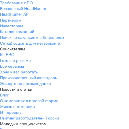
Требования к ПО
pr@ural.hh.ru
Безопасный HeadHunter
HeadHunter API
Краснодар
Партнерам
Инвесторам
ул. Янковского, д. 169, 7 этаж,
Каталог компаний
706 каб.
Поиск по вакансиям в Дефановке
+7 861 205-55-57
Сетка: соцсеть для нетворкинга
pr@krd.hh.ru
Соискателям
hh PRO
Готовое резюме
Владивосток
Все сервисы
пер. Ланинский д. 4, офис 3.4
Хочу у вас работать
Производственный календарь
+7 423 202-33-28
Экспертная рекомендация
pr@dv.hh.ru
Новости и статьи
Блог
Новосибирск
О компаниях в игровой форме
Жизнь в компании
ул. Большевистская, д. 35,
ИТ-проекты
помещение 21
Рейтинг работодателей России
+7 383 207-94-64
Молодым специалистам