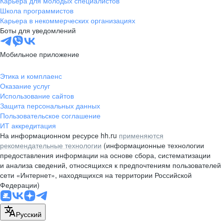
Карьера для молодых специалистов
pr@nsk.hh.ru
Школа программистов
Карьера в некоммерческих организациях
Минск
Боты для уведомлений
пр-т Дзержинского, д. 57,
10 этаж, помещение 45-1
Мобильное приложение
+375 (17)
336-03-02
Этика и комплаенс
pr@rabota.by
Оказание услуг
Использование сайтов
Алматы
Защита персональных данных
Пользовательское соглашение
пр. Абая, д. 151, БЦ Алатау,
ИТ аккредитация
12 этаж, офис 1209
На информационном ресурсе hh.ru
применяются
+7 727 232-13-13
рекомендательные технологии
(информационные технологии
pr@headhunter.com.kz
предоставления информации на основе сбора, систематизации
и анализа сведений, относящихся к предпочтениям пользователей
сети «Интернет», находящихся на территории Российской
Федерации)
Русский