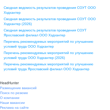
Сводная ведомость результатов проведения СОУТ ООО
Воронеж
Хэдхантер
Сводная ведомость результатов проведения СОУТ ООО
ул. Комиссаржевской, д. 10,
Хэдхантер (2026)
офис 1212
Сводная ведомость результатов проведения СОУТ
+7 473 280-05-05
Ярославский филиал ООО Хэдхантер
pr@vrn.hh.ru
Перечень рекомендуемых мероприятий по улучшению
условий труда ООО Хэдхантер
Казань
Перечень рекомендуемых мероприятий по улучшению
ул. Спартаковская, д. 2А, этаж 3,
условий труда ООО Хэдхантер (2026)
помещение 15
Перечень рекомендуемых мероприятий по улучшению
условий труда Ярославский филиал ООО Хэдхантер
+7 843 212-12-50
pr@kzn.hh.ru
HeadHunter
Размещение вакансий
Екатеринбург
Поиск по резюме
ул. Боевых Дружин, стр. 20,
О компании
5 этаж, офис 505, 521
Наши вакансии
Реклама на сайте
+7 343 226-79-99